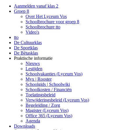
Aanmelden vanaf klas 2
Groep 8
Over Het Lyceum Vos
Schoolbrochure voor groep 8
Schoolbrochure tto
Video's
tto
De Cultuurklas
De Sportklas
De Bètasklas
Praktische informatie
Nieuws
Lestijden
Schoolvakanties (Lyceum Vos)
Myx | Rooster
Schoolgids | Schoolwiki
Schoolkosten / Financiën
Toelatingsbeleid
Verwijderingsbeleid (Lyceum Vos)
Begeleiding / Zorg
Magister (Lyceum Vos)
Office 365 (Lyceum Vos)
Agenda
Downloads