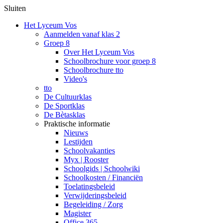
Sluiten
Het Lyceum Vos
Aanmelden vanaf klas 2
Groep 8
Over Het Lyceum Vos
Schoolbrochure voor groep 8
Schoolbrochure tto
Video's
tto
De Cultuurklas
De Sportklas
De Bètasklas
Praktische informatie
Nieuws
Lestijden
Schoolvakanties
Myx | Rooster
Schoolgids | Schoolwiki
Schoolkosten / Financiën
Toelatingsbeleid
Verwijderingsbeleid
Begeleiding / Zorg
Magister
Office 365