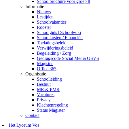
Schoolbrochure voor groep 8
Informatie
Nieuws
Lestijden
Schoolvakanties
Rooster
Schoolgids | Schoolwiki
Schoolkosten / Financiën
Toelatingsbeleid
Verwijderingsbeleid
Begeleiding / Zorg
Gedragscode Social Media OSVS
Magister
Office 365
Organisatie
Schoolleiding
Bestuur
MR & PMR
Vacatures
Privacy
Klachtenregeling
Status Magister
Contact
Het Lyceum Vos