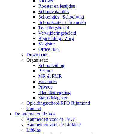
Nieuws
Rooster en lestijden
Schoolvakanties
Schoolgids | Schoolwiki
Schoolkosten / Financiën
Toelatingsbeleid
Verwijderingsbeleid
Begeleiding / Zorg
Magister
Office 365
Downloads
Organisatie
Schoolleiding
Bestuur
MR & PMR
Vacatures
Privacy
Klachtenregeling
Status Magister
Opleidingsschool RPO Rijnmond
Contact
De Internationale Vos
Aanmelden voor de ISK?
Aanmelden voor de Liftklas?
Liftklas