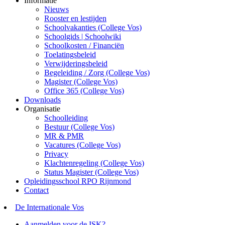
Informatie
Nieuws
Rooster en lestijden
Schoolvakanties (College Vos)
Schoolgids | Schoolwiki
Schoolkosten / Financiën
Toelatingsbeleid
Verwijderingsbeleid
Begeleiding / Zorg (College Vos)
Magister (College Vos)
Office 365 (College Vos)
Downloads
Organisatie
Schoolleiding
Bestuur (College Vos)
MR & PMR
Vacatures (College Vos)
Privacy
Klachtenregeling (College Vos)
Status Magister (College Vos)
Opleidingsschool RPO Rijnmond
Contact
De Internationale Vos
Aanmelden voor de ISK?