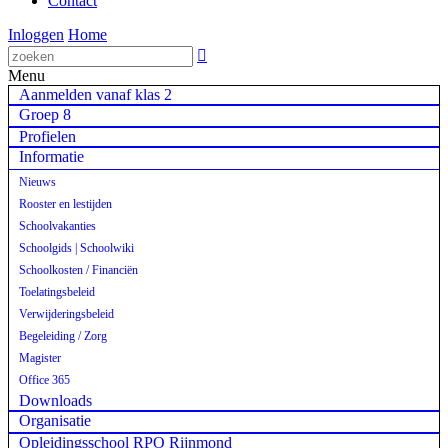
Contact
Inloggen
Home

Menu
Aanmelden vanaf klas 2
Groep 8
Profielen
Informatie
Nieuws
Rooster en lestijden
Schoolvakanties
Schoolgids | Schoolwiki
Schoolkosten / Financiën
Toelatingsbeleid
Verwijderingsbeleid
Begeleiding / Zorg
Magister
Office 365
Downloads
Organisatie
Opleidingsschool RPO Rijnmond