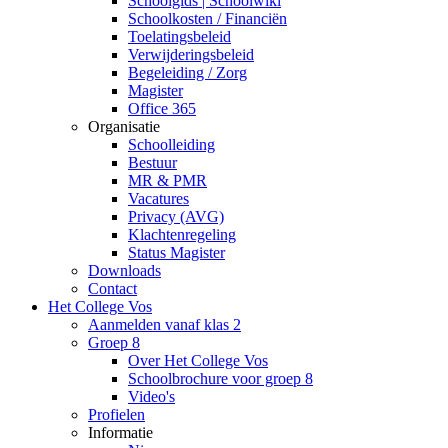
Schoolgids | Schoolwiki
Schoolkosten / Financiën
Toelatingsbeleid
Verwijderingsbeleid
Begeleiding / Zorg
Magister
Office 365
Organisatie
Schoolleiding
Bestuur
MR & PMR
Vacatures
Privacy (AVG)
Klachtenregeling
Status Magister
Downloads
Contact
Het College Vos
Aanmelden vanaf klas 2
Groep 8
Over Het College Vos
Schoolbrochure voor groep 8
Video's
Profielen
Informatie