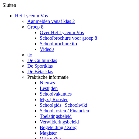
Sluiten
Het Lyceum Vos
Aanmelden vanaf klas 2
Groep 8
Over Het Lyceum Vos
Schoolbrochure voor groep 8
Schoolbrochure tto
Video's
tto
De Cultuurklas
De Sportklas
De Bètasklas
Praktische informatie
Nieuws
Lestijden
Schoolvakanties
Myx | Rooster
Schoolgids | Schoolwiki
Schoolkosten / Financiën
Toelatingsbeleid
Verwijderingsbeleid
Begeleiding / Zorg
Magister
Office 365