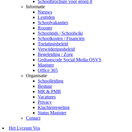
Schoolbrochure voor groep 8
Informatie
Nieuws
Lestijden
Schoolvakanties
Rooster
Schoolgids | Schoolwiki
Schoolkosten / Financiën
Toelatingsbeleid
Verwijderingsbeleid
Begeleiding / Zorg
Gedragscode Social Media OSVS
Magister
Office 365
Organisatie
Schoolleiding
Bestuur
MR & PMR
Vacatures
Privacy
Klachtenregeling
Status Magister
Contact
Het Lyceum Vos