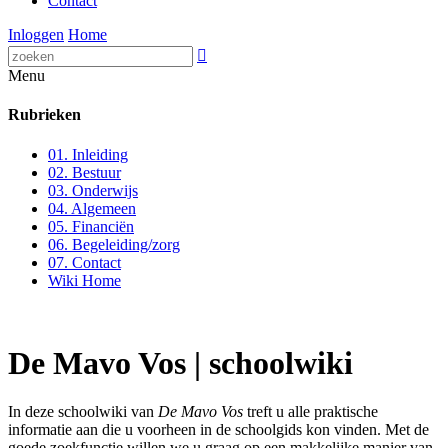
Contact
Inloggen
Home

Menu
Rubrieken
01. Inleiding
02. Bestuur
03. Onderwijs
04. Algemeen
05. Financiën
06. Begeleiding/zorg
07. Contact
Wiki Home
De Mavo Vos | schoolwiki
In deze schoolwiki van
De Mavo Vos
treft u alle praktische
informatie aan die u voorheen in de schoolgids kon vinden. Met de
goede zoekfunctie willen we u graag op een makkelijke manier van