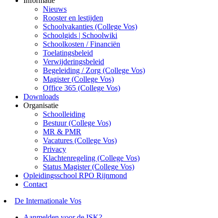
Informatie
Nieuws
Rooster en lestijden
Schoolvakanties (College Vos)
Schoolgids | Schoolwiki
Schoolkosten / Financiën
Toelatingsbeleid
Verwijderingsbeleid
Begeleiding / Zorg (College Vos)
Magister (College Vos)
Office 365 (College Vos)
Downloads
Organisatie
Schoolleiding
Bestuur (College Vos)
MR & PMR
Vacatures (College Vos)
Privacy
Klachtenregeling (College Vos)
Status Magister (College Vos)
Opleidingsschool RPO Rijnmond
Contact
De Internationale Vos
Aanmelden voor de ISK?