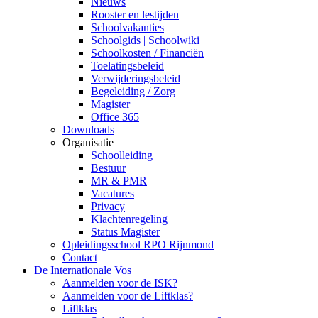
Nieuws
Rooster en lestijden
Schoolvakanties
Schoolgids | Schoolwiki
Schoolkosten / Financiën
Toelatingsbeleid
Verwijderingsbeleid
Begeleiding / Zorg
Magister
Office 365
Downloads
Organisatie
Schoolleiding
Bestuur
MR & PMR
Vacatures
Privacy
Klachtenregeling
Status Magister
Opleidingsschool RPO Rijnmond
Contact
De Internationale Vos
Aanmelden voor de ISK?
Aanmelden voor de Liftklas?
Liftklas