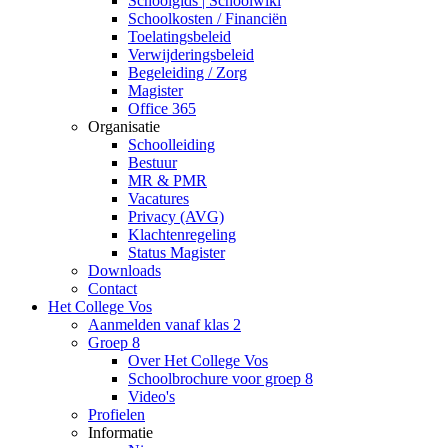
Schoolgids | Schoolwiki
Schoolkosten / Financiën
Toelatingsbeleid
Verwijderingsbeleid
Begeleiding / Zorg
Magister
Office 365
Organisatie
Schoolleiding
Bestuur
MR & PMR
Vacatures
Privacy (AVG)
Klachtenregeling
Status Magister
Downloads
Contact
Het College Vos
Aanmelden vanaf klas 2
Groep 8
Over Het College Vos
Schoolbrochure voor groep 8
Video's
Profielen
Informatie