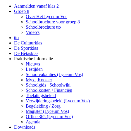
Aanmelden vanaf klas 2
Groep 8
Over Het Lyceum Vos
Schoolbrochure voor groep 8
Schoolbrochure tto
Video's
tto
De Cultuurklas
De Sportklas
De Bètasklas
Praktische informatie
Nieuws
Lestijden
Schoolvakanties (Lyceum Vos)
Myx | Rooster
Schoolgids | Schoolwiki
Schoolkosten / Financiën
Toelatingsbeleid
Verwijderingsbeleid (Lyceum Vos)
Begeleiding / Zorg
Magister (Lyceum Vos)
Office 365 (Lyceum Vos)
Agenda
Downloads